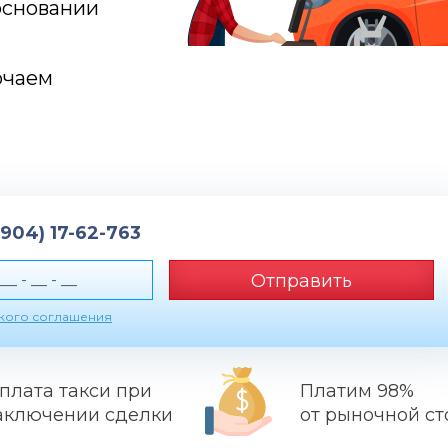
основании
ючаем
(904) 17-62-763
Отправить
ского соглашения
плата такси при
Платим 98%
аключении сделки
от рыночной с