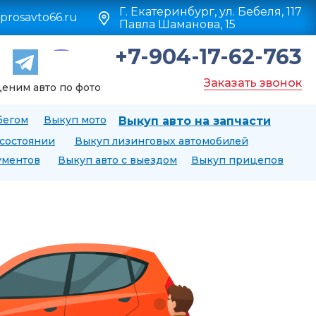
Г. Екатеринбург, ул. Бебеля, 117
prosavto66.ru
Павла Шаманова, 15
+7-904-17-62-763
Заказать звонок
еним авто по фото
бегом
Выкуп мото
Выкуп авто на запчасти
 состоянии
Выкуп лизинговых автомобилей
ументов
Выкуп авто с выездом
Выкуп прицепов