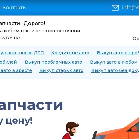
Контакты
info@s
апчасти . Дорого!
в любом техническом состоянии
осуточно
Оц
уп авто после ДТП
Кредитные авто
Выкуп авто с про
мобилей
Выкуп проблемных авто
Выкуп авто в любом
авто в аресте
Выкуп старых авто
Выкуп авто без док
запчасти
 цену!