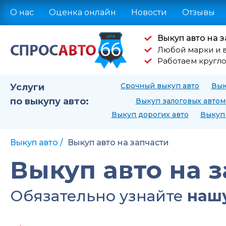
О нас
Оценка онлайн
Новости
Отзывы
Выкуп авто на з
Любой марки и 
Работаем кругл
Срочный выкуп авто
Вык
Услуги
по выкупу авто:
Выкуп залоговых авто
Выкуп дорогих авто
Выкуп 
Выкуп авто
Выкуп авто на запчасти
Выкуп авто на 
Обязательно узнайте
нашу