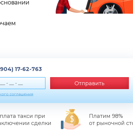
основании
ючаем
(904) 17-62-763
Отправить
ского соглашения
плата такси при
Платим 98%
аключении сделки
от рыночной с