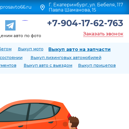
Г. Екатеринбург, ул. Бебеля, 117
prosavto66.ru
Павла Шаманова, 15
+7-904-17-62-763
Заказать звонок
еним авто по фото
бегом
Выкуп мото
Выкуп авто на запчасти
 состоянии
Выкуп лизинговых автомобилей
ументов
Выкуп авто с выездом
Выкуп прицепов