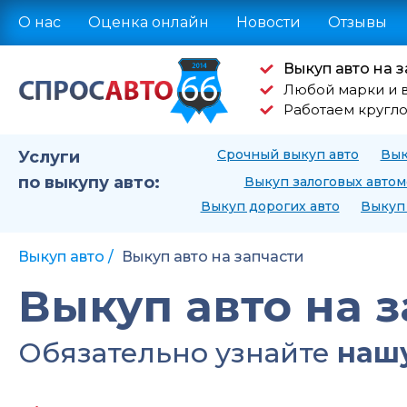
О нас
Оценка онлайн
Новости
Отзывы
Выкуп авто на з
Любой марки и 
Работаем кругл
Срочный выкуп авто
Вык
Услуги
по выкупу авто:
Выкуп залоговых авто
Выкуп дорогих авто
Выкуп 
Выкуп авто
Выкуп авто на запчасти
Выкуп авто на 
Обязательно узнайте
нашу