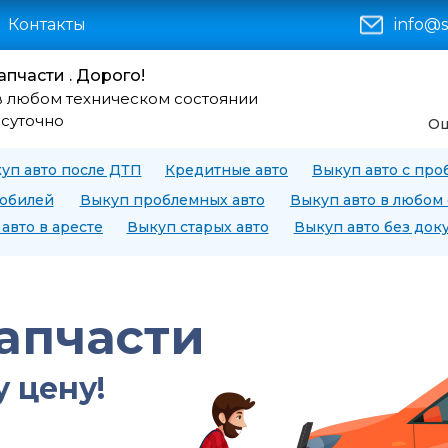
Контакты
info@s
апчасти . Дорого!
в любом техническом состоянии
осуточно
Оц
уп авто после ДТП
Кредитные авто
Выкуп авто с про
мобилей
Выкуп проблемных авто
Выкуп авто в любом
авто в аресте
Выкуп старых авто
Выкуп авто без док
запчасти
 цену!