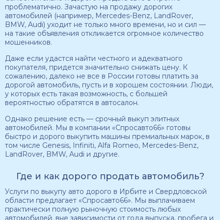
проблематично. Зачастую на продажу дорогих
автомобилей (например, Mercedes-Benz, LandRover,
BMW, Audi) уходит не только много времени, но и сил —
на такие объявления откликается огромное количество
мошенников.
Даже если удастся найти честного и адекватного
покупателя, придется значительно снижать цену. К
сожалению, далеко не все в России готовы платить за
дорогой автомобиль, пусть и в хорошем состоянии. Люди,
у которых есть такая возможность, с большей
вероятностью обратятся в автосалон.
Однако решение есть — срочный выкуп элитных
автомобилей. Мы в компании «Спросавто66» готовы
быстро и дорого выкупить машины премиальных марок, в
том числе Genesis, Infiniti, Alfa Romeo, Mercedes-Benz,
LandRover, BMW, Audi и другие.
Где и как дорого продать автомобиль?
Услуги по выкупу авто дорого в Ирбите и Свердловской
области предлагает «Спросавто66». Мы выплачиваем
практически полную рыночную стоимость любых
автомобилей, вне зависимости от года выпуска, пробега и