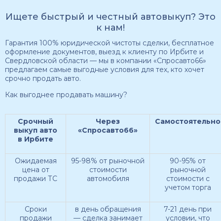
Ищете быстрый и честный автовыкуп? Это
к нам!
Гарантия 100% юридической чистоты сделки, бесплатное
оформление документов, выезд к клиенту по Ирбите и
Свердловской области — мы в компании «Спросавто66»
предлагаем самые выгодные условия для тех, кто хочет
срочно продать авто.
Как выгоднее продавать машину?
Срочный
Через
Самостоятельно
выкуп авто
«Спросавто66»
в Ирбите
Ожидаемая
95-98% от рыночной
90-95% от
цена от
стоимости
рыночной
продажи ТС
автомобиля
стоимости с
учетом торга
Сроки
в день обращения
7-21 день при
продажи
— сделка занимает
условии, что