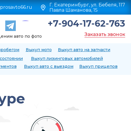
Г. Екатеринбург, ул. Бебеля, 117
prosavto66.ru
Павла Шаманова, 15
+7-904-17-62-763
Заказать звонок
еним авто по фото
пробегом
Выкуп мото
Выкуп авто на запчасти
 состоянии
Выкуп лизинговых автомобилей
ументов
Выкуп авто с выездом
Выкуп прицепов
уре