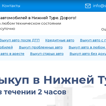
Контакты
info@s
автомобилей в Нижней Туре. Дорого!
в любом техническом состоянии
осуточно
Оц
Выкуп авто после ДТП
Кредитные авто
Выкуп авто с 
мобилей
Выкуп проблемных авто
Выкуп авто в любом
авто в аресте
Выкуп старых авто
Выкуп авто без док
ыкуп в Нижней Т
в течении 2 часов