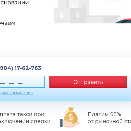
основании
ючаем
(904) 17-62-763
Отправить
ского соглашения
плата такси при
Платим 98%
аключении сделки
от рыночной с