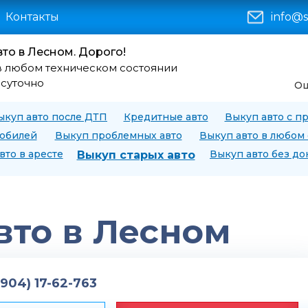
Контакты
info@s
вто в Лесном. Дорого!
в любом техническом состоянии
осуточно
Оц
ыкуп авто после ДТП
Кредитные авто
Выкуп авто с п
мобилей
Выкуп проблемных авто
Выкуп авто в любом
вто в аресте
Выкуп авто без д
Выкуп старых авто
вто в Лесном
(904) 17-62-763