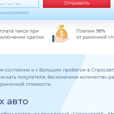
Отправить
ского соглашения
плата такси при
Платим 98%
аключении сделки
от рыночной с
м состоянии и с большим пробегом в Спросавт
 искать покупателя, бесконечное количество р
 рыночной стоимости.
х авто
любом состоянии предлагает «Спросавто66». М