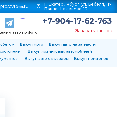
Г. Екатеринбург, ул. Бебеля, 117
prosavto66.ru
Павла Шаманова, 15
+7-904-17-62-763
Заказать звонок
еним авто по фото
робегом
Выкуп мото
Выкуп авто на запчасти
 состоянии
Выкуп лизинговых автомобилей
окументов
Выкуп авто с выездом
Выкуп прицепов