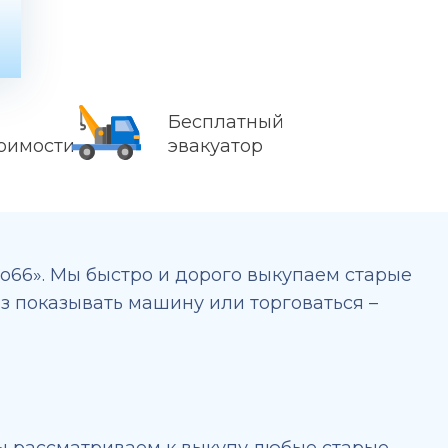
Бесплатный
тоимости
эвакуатор
о66». Мы быстро и дорого выкупаем старые
аз показывать машину или торговаться –
ы рассматриваем к выкупу любые старые