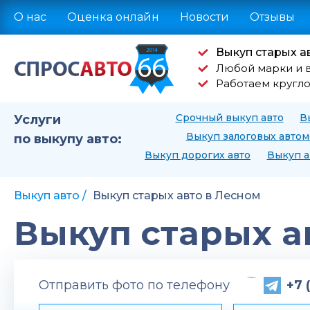
О нас
Оценка онлайн
Новости
Отзывы
Выкуп старых а
Любой марки и 
Работаем кругл
Срочный выкуп авто
В
Услуги
Выкуп залоговых авто
по выкупу авто:
Выкуп дорогих авто
Выкуп а
Выкуп авто
Выкуп старых авто в Лесном
Выкуп старых а
Отправить фото по телефону
+7 