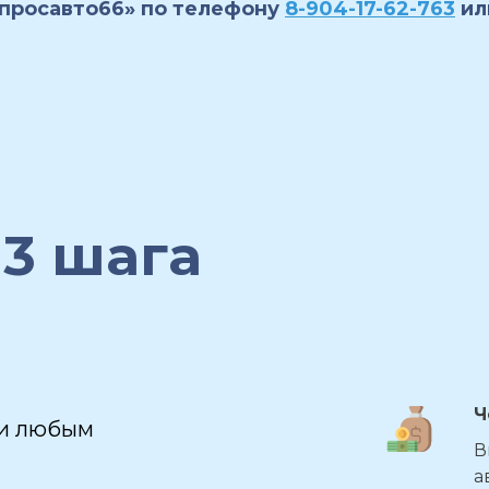
Спросавто66» по телефону
8-904-17-62-763
ил
 3 шага
Ч
чи любым
В
а