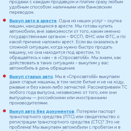
продажи с каждым продавцом и платим сразу любым
удобным способом: наличными или банковским
переводом.
Выкуп авто в аресте
. Одна из наших услуг – скупка
машин, находящихся в аресте. Мы готовы купить
автомобили, вне зависимости от того, каким именно
государственным органом – ФССП, ФНС или ФТС, и по
какой причине наложен арест. Если вы оказались в
сложной ситуации, когда нужно быстро продать
машину, но она находится под арестом, то
обращайтесь к нам – в «Спросавто66». Мы знаем, как
действовать в таких ситуациях – выкупим у вас
автомобиль в день обращения.
Выкуп старых авто
. Мы в «Спросавто66» выкупаем
даже старые машины, в том числе битые и не на ходу,
ржавые и без каких-либо запчастей. Рассматриваем ТС
любого года выпуска, независимо от того, кем они
выпущены — российскими или иностранными
производителями.
Выкуп авто без документов
. Потеряли паспорт
транспортного средства (ПТС) или свидетельство о
регистрации транспортного средства (СТС)? Это не
проблема! Мы выкупаем автомобили с пробегом и в