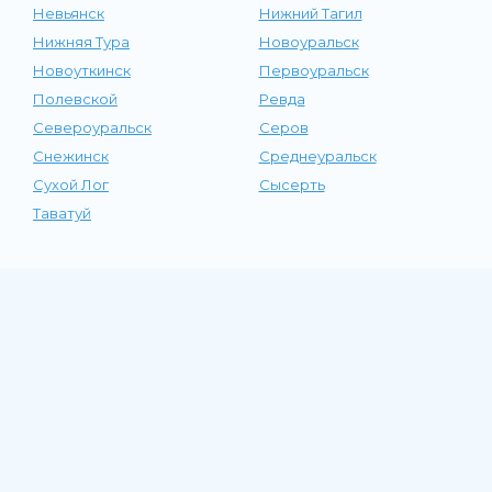
Невьянск
Нижний Тагил
Нижняя Тура
Новоуральск
Новоуткинск
Первоуральск
Полевской
Ревда
Североуральск
Серов
Снежинск
Среднеуральск
Сухой Лог
Сысерть
Таватуй