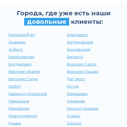
Города, где уже есть наши
довольные
клиенты:
Екатеринбург
Алапаевск
Арамиль
Артёмовский
Асбест
Белоярский
Берёзовский
Бисерть
Богданович
Верхние Серги
Верхний Уфалей
Верхняя Пышма
Верхняя Салда
Дегтярск
Ирбит
Исток
Каменск-Уральский
Камышево
Камышлов
Качканар
Кировград
Краснотурьинск
Красноуфимск
Кузино
Кушва
Лесной